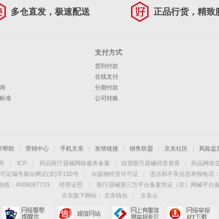
多仓直发，极速配送
正品行货，精致
支付方式
货到付款
在线支付
询
分期付款
标准
公司转账
家帮助
|
营销中心
|
手机京东
|
友情链接
|
销售联盟
|
京东社区
|
风险监
4号
|
ICP
|
药品医疗器械网络服务备案
|
自营医疗器械经营资质
|
药品网络
可证编号新出网证(京)字150号
|
出版物经营许可证
|
违法和不良信息举报电话：40
线：4006067733
经营证照
|
医疗器械第三方平台备案凭证（京）网械平台备字（
京东旗下网站：
京东钱包
|
京东云