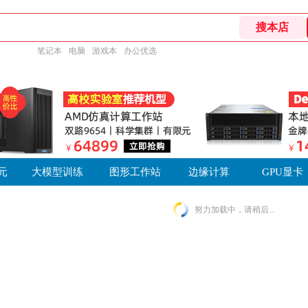
笔记本
电脑
游戏本
办公优选
元
大模型训练
图形工作站
边缘计算
GPU显卡
努力加载中，请稍后...