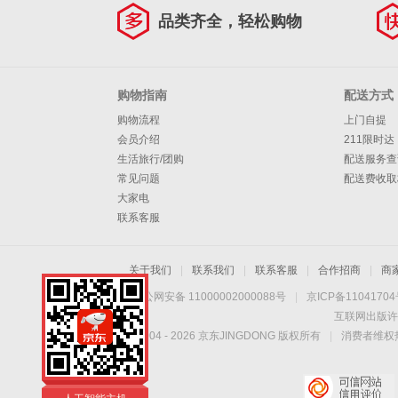
品类齐全，轻松购物
购物指南
配送方式
购物流程
上门自提
会员介绍
211限时达
生活旅行/团购
配送服务查
常见问题
配送费收取
大家电
联系客服
关于我们
|
联系我们
|
联系客服
|
合作招商
|
商
京公网安备 11000002000088号
|
京ICP备1104170
互联网出版许
Copyright © 2004 -
2026
京东JINGDONG 版权所有
|
消费者维权热
深度学习方案
人工智能主机