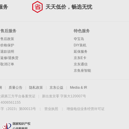
服务
天天低价，畅选无忧
售后服务
特色服务
售后政策
夺宝岛
价格保护
DIY装机
退款说明
延保服务
返修/退换货
京东E卡
取消订单
京东通信
京鱼座智能
测
|
质量公告
|
隐私政策
|
京东公益
|
Media & IR
交易第三方平台备案凭证
|
新出发京零 字第大120007号
06561155
2023）第00013号
|
营业执照
|
增值电信业务经营许可证